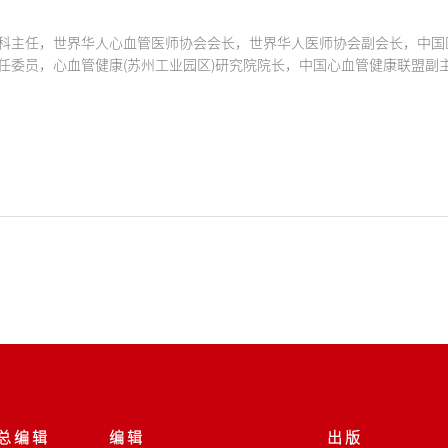
科主任，世界华人心血管医师协会会长，世界华人医师协会副会长，中国
任委员，心血管健康(苏州工业园区)研究院院长，中国心血管健康联盟副
总 编 辑
编 辑
出 版