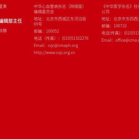
霍勇
中华心血管病杂志（网络版）
《中华医学杂志》社
编辑委员会
公司
地址：北京市西城区东河沿街
地址：北京市东四西大
编辑部主任
69号
邮编：100710
徐静
邮编：100052
电话(传真)：(010)513
电话（传真）：(010)51322276
Email：office@cma.o
Email：cvjc@cmaph.org
http://www.cvjc.org.cn