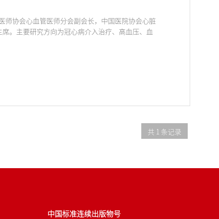
医师协会心血管医师分会副会长，中国医院协会心脏
主席。主要研究方向为冠心病介入治疗、高血压、血
共 1 条记录
中国标准连续出版物号