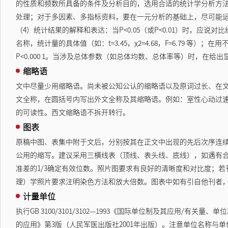
的性质和频数所具备的条件及分析目的，选用合适的统计学分析方
处理；对于多因素、多指标资料，要在一元分析的基础上，尽可能
（4）统计结果的解释和表达：当P<0.05（或P<0.01）时，
名称，统计量的具体值（如：t=3.45，χ2=4.68，F=6.79 等）；在
P<0.000 1。当涉及总体参数（如总体均数、总体率等）时，在给
缩略语
文中尽量少用缩略语。尚未被公知公认的缩略语以及原词过长、在文
文全称，在圆括号内写出外文全称及其缩略语。例如：室性心动过速（室速），
的可读性。西文缩略语不拆开转行。
图表
原稿中图、表集中附于文后，分别按其在正文中出现的先后次序连
公用的缩写。建议采用三横线表（顶线、表头线、底线），如遇有合
准差的1/3确定有效位数。照片图要求有良好的清晰度和对比度；
理）学照片要求注明染色方法和放大倍数。图表中如有引自他刊者
计量单位
执行GB 3100/3101/3102—1993《国际单位制及其应用
的应用》第3版（人民军医出版社2001年出版）。注意单位名称与单位