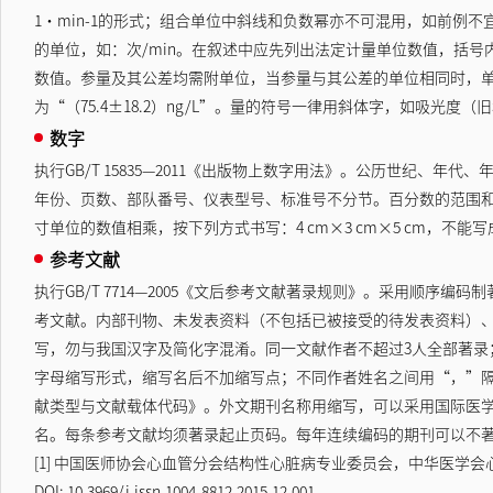
1·min-1的形式；组合单位中斜线和负数幂亦不可混用，如前例不
的单位，如：次/min。在叙述中应先列出法定计量单位数值，括
数值。参量及其公差均需附单位，当参量与其公差的单位相同时，单位可只
为“（75.4±18.2）ng/L”。量的符号一律用斜体字，如吸光度
数字
执行GB/T 15835—2011《出版物上数字用法》。公历世纪、
年份、页数、部队番号、仪表型号、标准号不分节。百分数的范围和偏差，
寸单位的数值相乘，按下列方式书写：4 cm×3 cm×5 cm，不能写成
参考文献
执行GB/T 7714—2005《文后参考文献著录规则》。采用顺
考文献。内部刊物、未发表资料（不包括已被接受的待发表资料）
写，勿与我国汉字及简化字混淆。同一文献作者不超过3人全部著录
字母缩写形式，缩写名后不加缩写点；不同作者姓名之间用“，”隔开，
献类型与文献载体代码》。外文期刊名称用缩写，可以采用国际医学期刊编辑委员会推荐的N
名。每条参考文献均须著录起止页码。每年连续编码的期刊可以不著
[1] 中国医师协会心血管分会结构性心脏病专业委员会，中华医学会心血管
DOI: 10.3969/j.issn.1004-8812.2015.12.001.