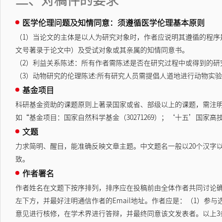
医学伦理问题及知情同意：须遵循医学伦理基本原则
（1）当论文的主体是以人为研究对象时，作者应说明其遵循的程
文号著录于论文中）及受试对象或其亲属的知情同意书。
（2）利益关系陈述：所有作者需陈述是否在研究过程中或得到的
（3）动物研究的伦理陈述:所有研究人员需提倡人道地进行动物实
基金项目
科研基金资助的课题原则上著录国家或省、部级以上的课题，需注
如“基金项目：国家自然科学基金（30271269）；‘十五’国家高技
文题
力求简明、醒目，能准确反映文章主题。中文题名一般以20个汉字
致。
作者署名
作者姓名在文题下按序排列，排序应在投稿前由全体作者共同讨论
左下方，并最好注明通信作者的Email地址。作者应是：（1）参
意见进行核修，在学术界进行答辩，并最终同意该文发表者。以上