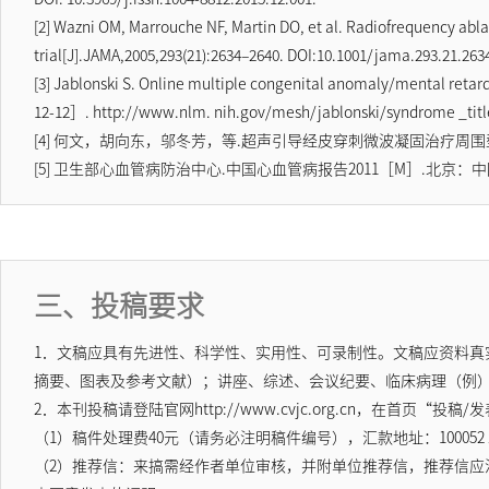
[2] Wazni OM, Marrouche NF, Martin DO, et al. Radiofrequency ablat
trial[J].JAMA,2005,293(21):2634–2640. DOI:10.1001/jama.293.21.26
[3] Jablonski S. Online multiple congenital anomaly/mental re
12-12］. http://www.nlm. nih.gov/mesh/jablonski/syndrome _tit
[4] 何文，胡向东，邬冬芳，等.超声引导经皮穿刺微波凝固治疗周围型肺
[5] 卫生部心血管病防治中心.中国心血管病报告2011［M］.北京：中
三、投稿要求
1．文稿应具有先进性、科学性、实用性、可录制性。文稿应资料真
摘要、图表及参考文献）；讲座、综述、会议纪要、临床病理（例）讨
2．本刊投稿请登陆官网http://www.cvjc.org.cn，在
（1）稿件处理费40元（请务必注明稿件编号），汇款地址：10005
（2）推荐信：来搞需经作者单位审核，并附单位推荐信，推荐信