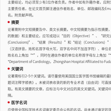
主要结论，均必须至少有1位作者负责。作者中如有外籍作者，应
主要责任者，在论文首页脚注通信作者姓名、单位、邮政编码及Em
名。附贡献声明。
摘要
论著需附中文短摘要及中、英文长摘要。中文短摘要为指示性摘要，
的数据）和主要结论，应写成冠以“目的（Objective）”、“研究设计、背景和
(Conclusions)”、“结果（Results）”和“结论（Co
（汉语拼音，姓和名首字母大写，双字名中间不加连字符）、单位
姓名右上角加“*”，同时在通信作者的单位名称首字母左上角加“*”。例如：“Zhang Xingw
*Department of Cardiology，Zhongshan Hospital Affi
关键词
论著需标引2~5个关键词。请尽量使用美国国立医学图书馆编辑的最新版
题词注释字顺表》。未被词表收录的新的专业术语（自由词）可直
取。有英文摘要的文章，应标注与中文对应的英文关键词。关键词
隔。
医学名词
应使用全国科学技术名词审定委员会公布的名词。尚未通过审定的学