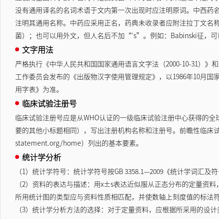
没有通用译名的名词术语于文内第一次出现时应注明原词。中西药
注明其通用名称。中药应采用正名，药典未收录者应附注拉丁文名
菌）；也可以用外文，但人名后不加“′s”。例如：Babinski征，可
文字用法
严格执行《中华人民共和国国家通用语言文字法（2000-10-31）
工作委员会发布的《出版物汉字使用管理规定》，以1986年10月
用字表》为准。
临床试验注册号
临床试验注册号应是从WHO认证的一级临床试验注册中心获得的全球唯一
要的其他小标题相同），写出注册机构名称和注册号。前瞻性临床试验研究的论著摘要应含有C
statement.org/home）列出的基本要素。
统计学分析
（1）统计学符号：统计学符号按GB 3358.1—2009《统计学词
（2）资料的表达与描述：用x±s表达近似服从正态分布的定量资
所用统计图的类型应与资料性质相匹配，并使数轴上刻度值的标法符
（3）统计学分析方法的选择：对于定量资料，应根据所采用的设